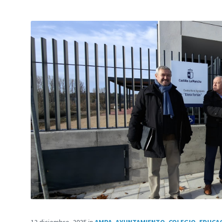
12 diciembre, 2025
in
AMPA
,
AYUNTAMIENTO
,
COLEGIO
,
EDUCA