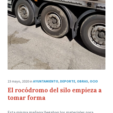
23 mayo, 2020
in
AYUNTAMIENTO
,
DEPORTE
,
OBRAS
,
OCIO
El rocódromo del silo empieza a
tomar forma
Esta misma mañana llegaban los materiales para