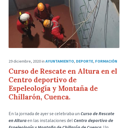
29 diciembre, 2020
in
AYUNTAMIENTO
,
DEPORTE
,
FORMACIÓN
Curso de Rescate en Altura en el
Centro deportivo de
Espeleología y Montaña de
Chillarón, Cuenca.
En la jornada de ayer se celebraba un
Curso de Rescate
en Altura
en las instalaciones del
Centro deportivo de
Espeleología y Montaña de Chillarón de Cuenca
. Un