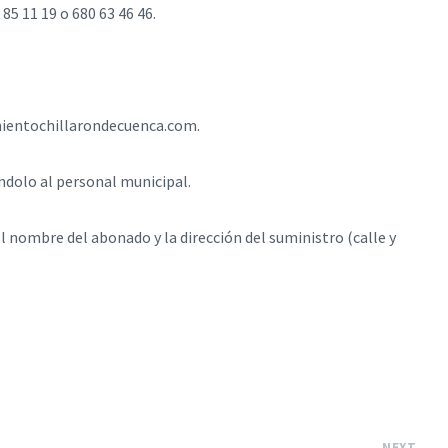
 11 19 o 680 63 46 46. ​
mientochillarondecuenca.com.
olo al personal municipal. ​
el nombre del abonado y la dirección del suministro (calle y
NEXT