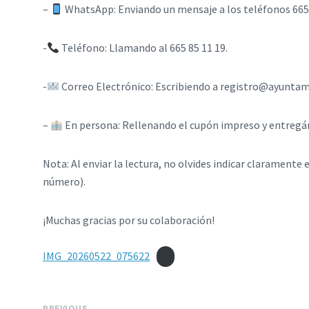
– ​
WhatsApp: Enviando un mensaje a los teléfonos 665 85
-
Teléfono: Llamando al 665 85 11 19. ​
-
Correo Electrónico: Escribiendo a registro@ayunta
– ​
En persona: Rellenando el cupón impreso y entregánd
Nota: Al enviar la lectura, no olvides indicar claramente 
número).
​¡Muchas gracias por su colaboración!
IMG_20260522_075622
PREVIOUS