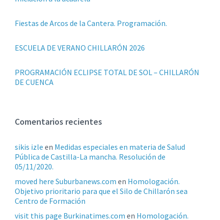
d
e
Fiestas de Arcos de la Cantera. Programación.
e
ESCUELA DE VERANO CHILLARÓN 2026
n
PROGRAMACIÓN ECLIPSE TOTAL DE SOL – CHILLARÓN
t
DE CUENCA
r
a
Comentarios recientes
d
a
sikis izle
en
Medidas especiales en materia de Salud
Pública de Castilla-La mancha. Resolución de
s
05/11/2020.
moved here Suburbanews.com
en
Homologación.
Objetivo prioritario para que el Silo de Chillarón sea
Centro de Formación
visit this page Burkinatimes.com
en
Homologación.