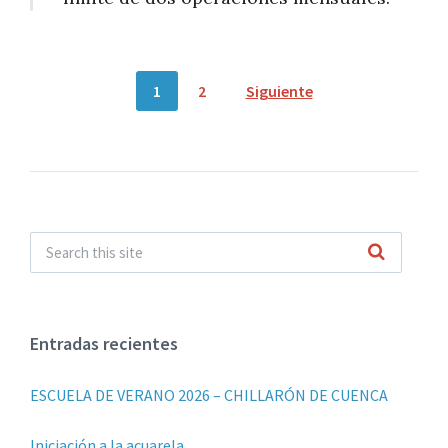
N
1
2
Siguiente
a
v
e
g
a
c
i
Entradas recientes
ó
ESCUELA DE VERANO 2026 – CHILLARÓN DE CUENCA
n
Iniciación a la acuarela