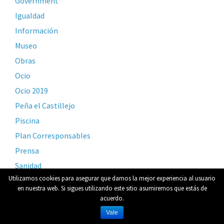
Government
Igualdad
Información
Museo
Obras
Ocio
Ocio 2019
Peña el Castillejo
Piscina
Plan Corresponsables
Prensa
Sanidad
Utilizamos cookies para asegurar que damos la mejor experiencia al usuario
Servicio
en nuestra web. Si sigues utilizando este sitio asumiremos que estás de
Sin categoría
acuerdo.
Subastas
Vale