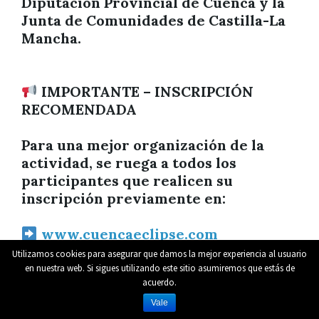
Diputación Provincial de Cuenca y la
Junta de Comunidades de Castilla-La
Mancha.
IMPORTANTE – INSCRIPCIÓN
RECOMENDADA
Para una mejor organización de la
actividad, se ruega a todos los
participantes que realicen su
inscripción previamente en:
www.cuencaeclipse.com
Utilizamos cookies para asegurar que damos la mejor experiencia al usuario
¡Os esperamos para disfrutar de una
en nuestra web. Si sigues utilizando este sitio asumiremos que estás de
acuerdo.
experiencia única y descubrir el
universo de una forma diferente!
Vale