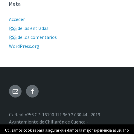
Meta
Acceder
RSS
de las entradas
RSS
de los comentarios
WordPress.org
C/ Real nº56 CP: 16190 Tlf. 969 27 30 44 - 2019
Ayuntamiento de Chillarón de Cuenca -
registro@ayuntamientochillarondecuenca.com - Todos
Utilizamos cookies para asegurar que damos la mejor experiencia al usuario